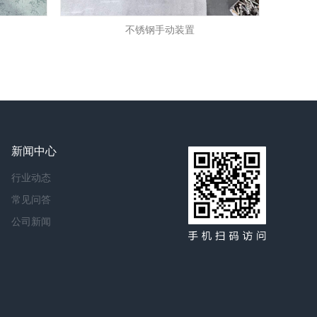
不锈钢手动装置
新闻中心
行业动态
常见问答
公司新闻