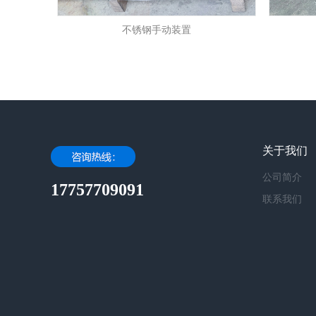
不锈钢手动装置
关于我们
公司简介
17757709091
联系我们