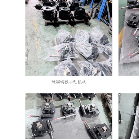
球墨铸铁手动机构